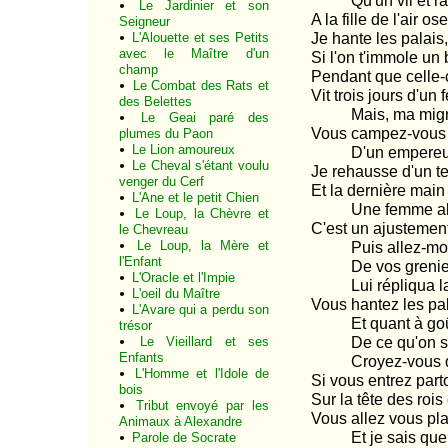
Qu'un vil et ra
Le Jardinier et son
A la fille de l'air os
Seigneur
L'Alouette et ses Petits
Je hante les palais,
avec le Maître d'un
Si l'on t'immole un 
champ
Pendant que celle-c
Le Combat des Rats et
Vit trois jours d'un 
des Belettes
Mais, ma mignon
Le Geai paré des
Vous campez-vous ja
plumes du Paon
Le Lion amoureux
D'un empereur, 
Le Cheval s'étant voulu
Je rehausse d'un te
venger du Cerf
Et la dernière main
L'Ane et le petit Chien
Une femme allan
Le Loup, la Chèvre et
C'est un ajusteme
le Chevreau
Le Loup, la Mère et
Puis allez-moi r
l'Enfant
De vos greniers!
L'Oracle et l'Impie
Lui répliqua la
L'oeil du Maître
Vous hantez les pal
L'Avare qui a perdu son
Et quant à goûte
trésor
Le Vieillard et ses
De ce qu'on sert
Enfants
Croyez-vous qu'i
L'Homme et l'Idole de
Si vous entrez parto
bois
Sur la tête des rois
Tribut envoyé par les
Vous allez vous pla
Animaux à Alexandre
Et je sais que d
Parole de Socrate