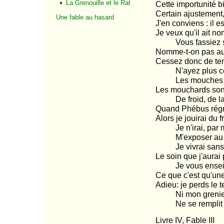
La Grenouille et le Rat
Cette importunité b
Certain ajustement, 
Une fable au hasard
J'en conviens : il e
Je veux qu'il ait n
Vous fassiez so
Nomme-t-on pas au
Cessez donc de teni
N'ayez plus ces
Les mouches de 
Les mouchards sont
De froid, de lan
Quand Phébus régn
Alors je jouirai du 
Je n'irai, par mo
M'exposer au ven
Je vivrai sans m
Le soin que j'aurai
Je vous enseign
Ce que c'est qu'une
Adieu: je perds le t
Ni mon grenier, 
Ne se remplit à 
Livre IV, Fable III