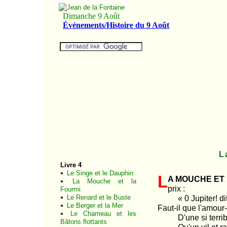
L
Livre 4
Le Singe et le Dauphin
L
a mouche et
La Mouche et la
prix :
Fourmi
Le Renard et le Buste
« 0 Jupiter! dit 
Le Berger et la Mer
Faut-il que l'amour
Le Chameau et les
D'une si terribl
Bâtons flottants