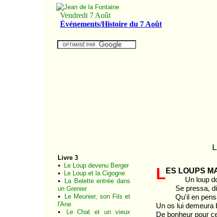
Livre 3
Le Loup devenu Berger
L
es loups m
Le Loup et la Cigogne
Un loup donc 
La Belette entrée dans
Se pressa, dit-o
un Grenier
Le Meunier, son Fils et
Qu'il en pensa p
l'Ane
Un os lui demeura b
Le Chat et un vieux
De bonheur pour ce 