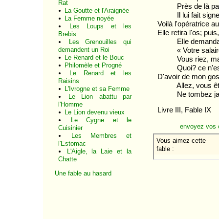
Rat
Près de là pass
La Goutte et l'Araignée
Il lui fait signe;
La Femme noyée
Voilà l'opératrice a
Les Loups et les
Elle retira l'os; pui
Brebis
Elle demanda so
Les Grenouilles qui
demandent un Roi
« Votre salaire? 
Le Renard et le Bouc
Vous riez, ma 
Philomèle et Progné
Quoi? ce n'est 
Le Renard et les
D'avoir de mon gosi
Raisins
Allez, vous êtes
L'Ivrogne et sa Femme
Ne tombez jama
Le Lion abattu par
l'Homme
Livre III, Fable IX
Le Lion devenu vieux
Le Cygne et le
envoyez vos 
Cuisinier
Les Membres et
l'Estomac
L'Aigle, la Laie et la
Chatte
Une fable au hasard